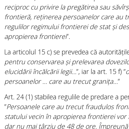
reciproc cu privire la pregătirea sau săvîr
frontieră, reţinerea persoanelor care au tr
regulilor regimului frontierei de stat şi d
apropierea frontierei
”.
La articolul 15 c) se prevedea că autorităţil
pentru conservarea şi prelevarea dovezilo
elucidării încălcării legii…
”, iar la art. 15 f) ”
o
persoanelor … care au trecut graniţa…
”
Art. 24 (1) stabilea regulile de predare a pe
”
Persoanele care au trecut fraudulos fronti
statului vecin în apropierea frontierei vor 
dar nu mai târziu de 48 de ore. Împreună 