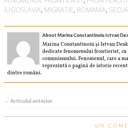
IUGOSLAVIA
,
MIGRATIE
,
ROMANIA
,
SECUR
About Marina Constantinoiu Istvan De
Marina Constantinoiu și Istvan Deak 
dedicate fenomenului frontierist, cu
comunismului. Fenomenul, care a marc
reprezintă o pagină de istorie recen
dintre români.
← Articolul anterior
UN COM