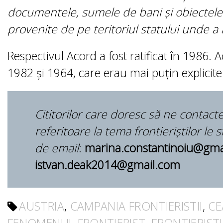
documentele, sumele de bani şi obiectele 
provenite de pe teritoriul statului unde a 
Respectivul Acord a fost ratificat în 1986. A
1982 şi 1964, care erau mai puţin explicite î
Cititorilor care doresc să ne contacte
referitoare la tema frontieriştilor le 
de email
:
marina.constantinoiu@gmai
istvan.deak2014@gmail.com
AUSTRIA
,
CAMPANIA FRONTIERISTII
,
CE
FENOMENUL FRONTIERIST
,
FRONTIERIST