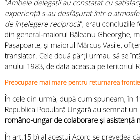
“
Ambele delegații au constatat cu satisfacț
experiență s-au desfășurat într-o atmosfer
de înțelegere reciprocă
”, erau concluziil
din general-maiorul Băleanu Gheorghe, mai
Pașapoarte, și maiorul Mărcuș Vasile, ofițe
translator. Cele două părți urmau să se întâ
anului 1983, de data aceasta pe teritoriul 
Preocupare mai mare pentru returnarea frontier
În cele din urmă, după cum spuneam, în 19
Republica Populară Ungară au semnat un
româno-ungar de colaborare şi asistenţă m
În art.15 b) al acestui Acord se prevedea că