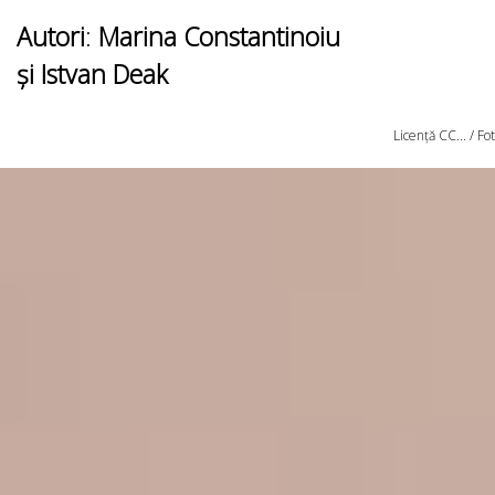
Autori
:
Marina Constantinoiu
și Istvan Deak
Licență CC... / F