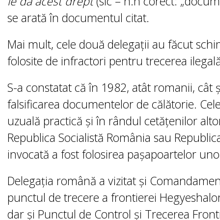
le dă acest drept
(sic – n.n corect: „docum
se arată în documentul citat.
Mai mult, cele două delegații au făcut sch
folosite de infractori pentru trecerea ilegal
S-a constatat că în 1982, atât romanii, cât 
falsificarea documentelor de călătorie. Cel
uzuală practică și în rândul cetățenilor altor
Republica Socialistă România sau Republi
invocată a fost folosirea pașapoartelor unor
Delegația română a vizitat şi Comandamentu
punctul de trecere a frontierei Hegyeshalom
dar şi Punctul de Control şi Trecerea Fron