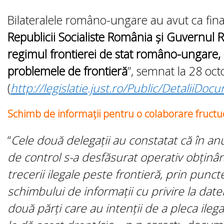
Bilateralele româno-ungare au avut ca finalit
Republicii Socialiste România şi Guvernul 
regimul frontierei de stat româno-ungare, 
problemele de frontieră
”, semnat la 28 oc
(
http://legislatie.just.ro/Public/DetaliiDo
Schimb de informaţii pentru o colaborare fruct
“
Cele două delegații au constatat că în anu
de control s-a desfăsurat operativ obținân
trecerii ilegale peste frontieră, prin punct
schimbului de informații cu privire la date
două părți care au intenții de a pleca ileg