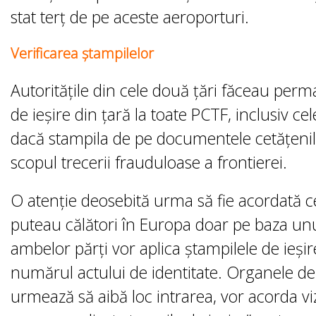
stat terț de pe aceste aeroporturi.
Verificarea ştampilelor
Autoritățile din cele două țări făceau per
de ieșire din țară la toate PCTF, inclusiv ce
dacă stampila de pe documentele cetățenilor
scopul trecerii frauduloase a frontierei.
O atenție deosebită urma să fie acordată ce
puteau călători în Europa doar pe baza unu
„AM VĂZUT LIBERT
ambelor părți vor aplica ștampilele de ieșire
IUGOSLAVI!”. VISU
UNUI OM SIMPLU, 
numărul actului de identitate. Organele de c
RISCAT VIAŢA, AJ
urmează să aibă loc intrarea, vor acorda v
ALTUL