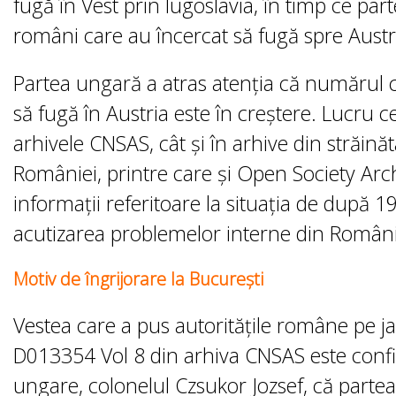
fugă în Vest prin Iugoslavia, în timp ce pa
români care au încercat să fugă spre Austri
Partea ungară a atras atenția că numărul c
să fugă în Austria este în creștere. Lucru ce
arhivele CNSAS, cât şi în arhive din străinăta
României, printre care şi Open Society Arch
informaţii referitoare la situaţia de după 
acutizarea problemelor interne din Români
Motiv de îngrijorare la Bucureşti
Vestea care a pus autoritățile române pe j
D013354 Vol 8 din arhiva CNSAS este confir
ungare, colonelul Czsukor Jozsef, că part