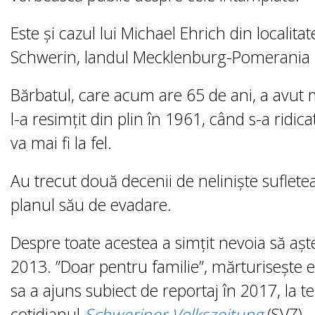
Este și cazul lui Michael Ehrich din localit
Schwerin, landul Mecklenburg-Pomerania I
Bărbatul, care acum are 65 de ani, a avut 
l-a resimțit din plin în 1961, când s-a ridica
va mai fi la fel.
Au trecut două decenii de neliniște sufletea
planul său de evadare.
Despre toate acestea a simțit nevoia să așt
2013. ”Doar pentru familie”, mărturisește el,
sa a ajuns subiect de reportaj în 2017, la t
cotidianul
Schweriner Volkszeitung
(SVZ).