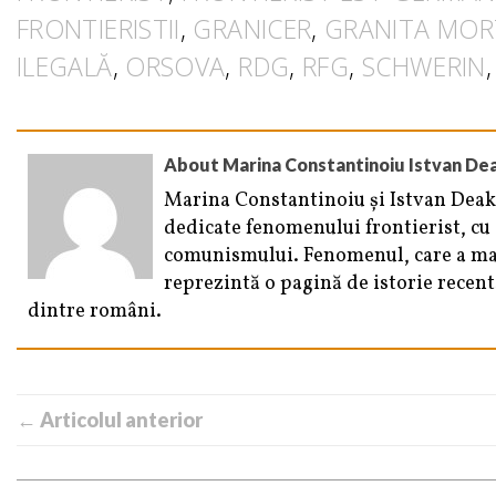
FRONTIERISTII
,
GRANICER
,
GRANITA MORT
ILEGALĂ
,
ORSOVA
,
RDG
,
RFG
,
SCHWERIN
About Marina Constantinoiu Istvan De
Marina Constantinoiu și Istvan Deak 
dedicate fenomenului frontierist, cu
comunismului. Fenomenul, care a marc
reprezintă o pagină de istorie recen
dintre români.
← Articolul anterior