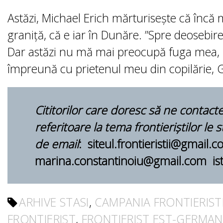
Astăzi, Michael Erich mărturisește că încă 
graniță, că e iar în Dunăre. ”Spre deosebir
Dar astăzi nu mă mai preocupă fuga mea, pr
împreună cu prietenul meu din copilărie, Ge
Cititorilor care doresc să ne contacte
referitoare la tema frontieriştilor le 
de email
: siteul.frontieristii@gmail.c
marina.constantinoiu@gmail.com i
ARHIVE STASI
,
CAMPANIA FRONTIERISTI
FRONTIERIST
,
FRONTIERIST EST-GERMAN