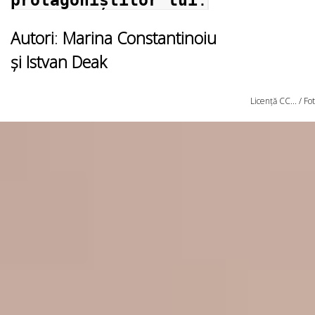
protagoniștilor lui
.
Autori
:
Marina Constantinoiu
și Istvan Deak
Licență CC... / F