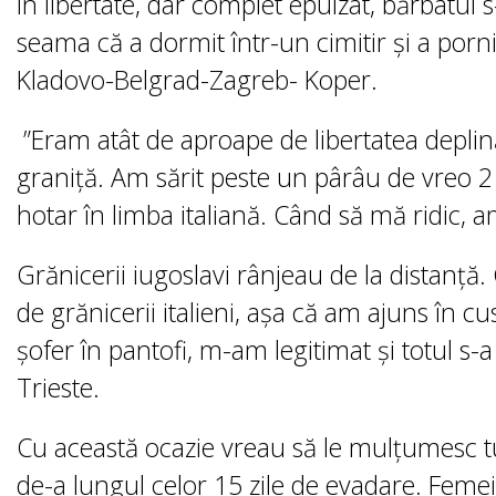
În libertate, dar complet epuizat, bărbatul s
seama că a dormit într-un cimitir și a porni
Kladovo-Belgrad-Zagreb- Koper.
”Eram atât de aproape de libertatea depli
graniță. Am sărit peste un pârâu de vreo 2
hotar în limba italiană. Când să mă ridic, am
Grănicerii iugoslavi rânjeau de la distanță
de grănicerii italieni, așa că am ajuns în c
șofer în pantofi, m-am legitimat și totul s-a
Trieste.
Cu această ocazie vreau să le mulțumesc t
de-a lungul celor 15 zile de evadare. Femei