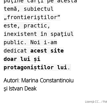
puţine cărţi pe acestă
temă, subiectul
„frontieriştilor”
este, practic,
inexistent în spaţiul
public. Noi i-am
dedicat
acest site
doar lui și
protagoniștilor lui
.
Autori
:
Marina Constantinoiu
și Istvan Deak
Licență CC... / F