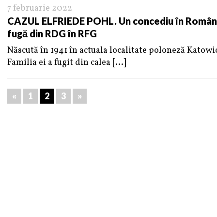
7 februarie 2022
CAZUL ELFRIEDE POHL. Un concediu în România 
fugă din RDG în RFG
Născută în 1941 în actuala localitate poloneză Katowic
Familia ei a fugit din calea
[...]
«
1
2
3
»