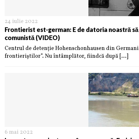
24 iulie 2022
Frontierist est-german: E de datoria noastră s
comunistă (VIDEO)
Centrul de detenție Hohenschonhausen din Germania
frontieriștilor”. Nu întâmplător, fiindcă după
[...]
6 mai 2022