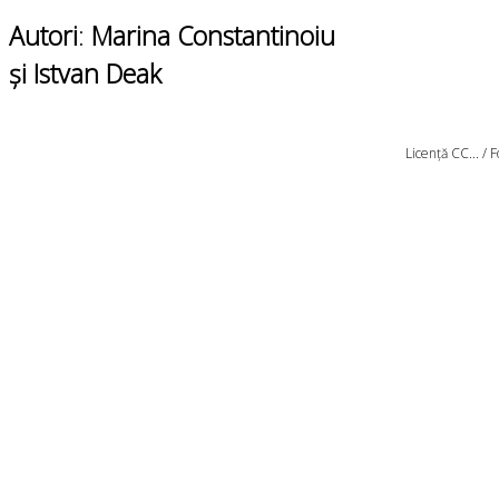
Autori
:
Marina Constantinoiu
și Istvan Deak
Licență CC... / 