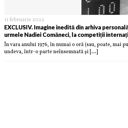
11 februarie 2022
EXCLUSIV. Imagine inedită din arhiva personală 
urmele Nadiei Comăneci, la competiții internaț
În vara anului 1976, în numai o oră (sau, poate, mai 
undeva, într-o parte neînsemnată şi
[...]