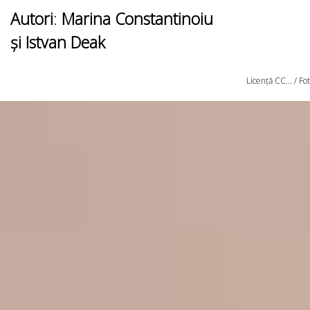
Autori
:
Marina Constantinoiu
și Istvan Deak
Licență CC... / F