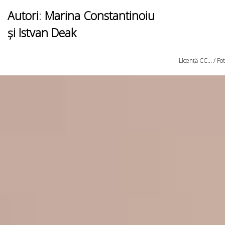
Autori
:
Marina Constantinoiu
și Istvan Deak
Licență CC... / F