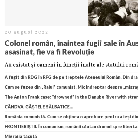
20 august 2022
Colonel român, înaintea fugii sale în Aus
asasinat, fie va fi Revoluție
Au existat și oameni în funcții înalte ale statului r
A fugit din RDG în RFG de pe treptele Ateneului Român. Din dr
Cum se fugea din „Raiul” comunist. Mic îndreptar despre „migra
The Anton Frank case: “drowned” in the Danube River with stran
CÂNDVA, GÂȘTELE SĂLBATICE…
România comunistă. Cum se obţinea o aprobare pentru a ieși di
FRONTIERIȘTII. În comunism, românii căutau drumul spre liberta
Migraţia tăcută